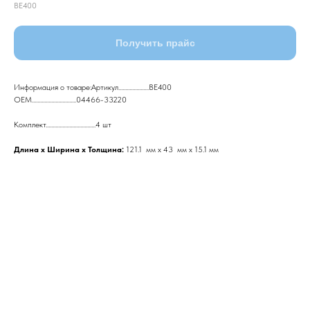
ВЕ400
Получить прайс
Информация о товаре:Артикул......................ВЕ400
ОЕМ................................04466-33220
Комплект....................................4 шт
Длина х Ширина х Толщина:
121.1 мм х 43 мм х 15.1 мм