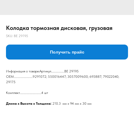
Колодка тормозная дисковая, грузовая
SKU:
BE 29195
Получить прайс
Информация о товаре:Артикул......................BE 29195
ОЕМ................................9291072; 550016447; 3057009600; 693887; 79022040;
29175
Комплект....................................4 шт
Длина х Высота х Толщина:
210.3 мм х 94 мм х 30 мм