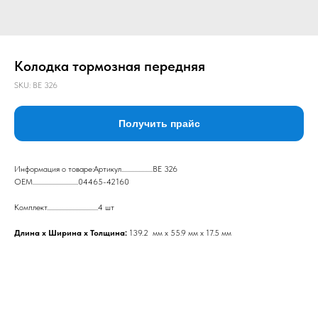
Колодка тормозная передняя
SKU:
BE 326
Получить прайс
Информация о товаре:Артикул......................BE 326
ОЕМ................................04465-42160
Комплект....................................4 шт
Длина х Ширина х Толщина:
139.2 мм х 55.9 мм х 17.5 мм