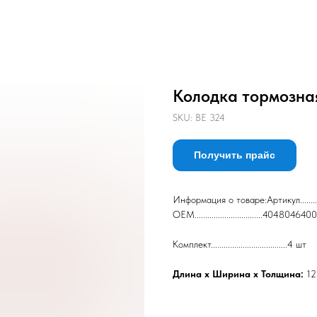
Колодка тормозна
SKU:
BE 324
Получить прайс
Информация о товаре:Артикул...........
ОЕМ................................4048046400
Комплект....................................4 шт
Длина х Ширина х Толщина:
12